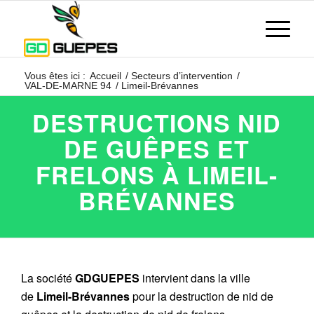
Vous êtes ici :
Accueil
/
Secteurs d’intervention
/
VAL-DE-MARNE 94
/
Limeil-Brévannes
DESTRUCTIONS NID
DE GUÊPES ET
FRELONS À LIMEIL-
BRÉVANNES
La société
GDGUEPES
intervient dans la ville
de
Limeil-Brévannes
pour la destruction de nid de