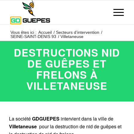
Vous êtes ici :
Accueil
/
Secteurs d’intervention
/
SEINE-SAINT-DENIS 93
/
Villetaneuse
DESTRUCTIONS NID
DE GUÊPES ET
FRELONS À
VILLETANEUSE
La société
GDGUEPES
intervient dans la ville de
Villetaneuse
pour la destruction de nid de guêpes et