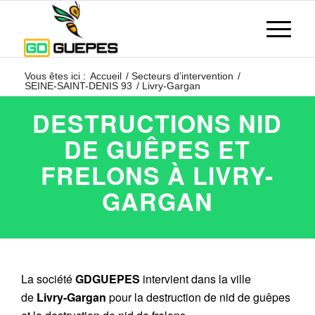
Vous êtes ici :
Accueil
/
Secteurs d’intervention
/
SEINE-SAINT-DENIS 93
/
Livry-Gargan
DESTRUCTIONS NID
DE GUÊPES ET
FRELONS À LIVRY-
GARGAN
La société
GDGUEPES
intervient dans la ville
de
Livry-Gargan
pour la destruction de nid de guêpes