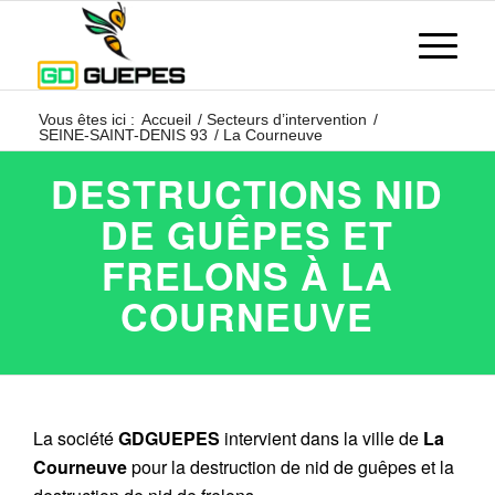
Vous êtes ici :
Accueil
/
Secteurs d’intervention
/
SEINE-SAINT-DENIS 93
/
La Courneuve
DESTRUCTIONS NID
DE GUÊPES ET
FRELONS À LA
COURNEUVE
La société
GDGUEPES
intervient dans la ville de
La
Courneuve
pour la destruction de nid de guêpes et la