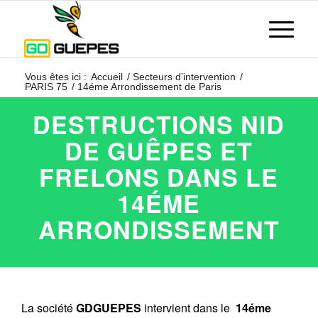
Vous êtes ici :
Accueil
/
Secteurs d’intervention
/
PARIS 75
/
14éme Arrondissement de Paris
DESTRUCTIONS NID
DE GUÊPES ET
FRELONS DANS LE
14ÉME
ARRONDISSEMENT
La société
GDGUEPES
intervient dans le
14éme