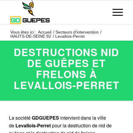
Vous êtes ici :
Accueil
/
Secteurs d’intervention
/
HAUTS-DE-SEINE 92
/
Levallois-Perret
DESTRUCTIONS NID
DE GUÊPES ET
FRELONS À
LEVALLOIS-PERRET
La société
GDGUEPES
intervient dans la ville
de
Levallois-Perret
pour la destruction de nid de