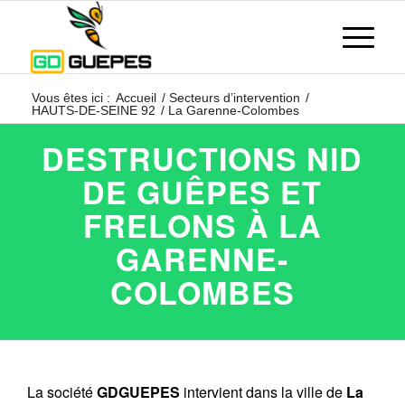
Vous êtes ici :
Accueil
/
Secteurs d’intervention
/
HAUTS-DE-SEINE 92
/
La Garenne-Colombes
DESTRUCTIONS NID
DE GUÊPES ET
FRELONS À LA
GARENNE-
COLOMBES
La société
GDGUEPES
intervient dans la ville de
La