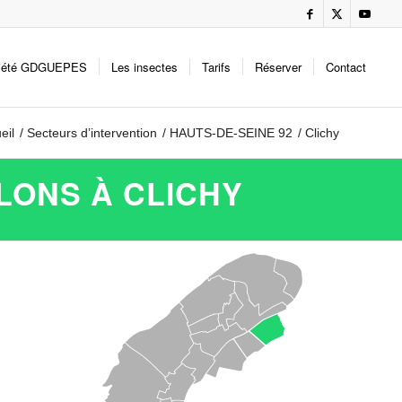
iété GDGUEPES
Les insectes
Tarifs
Réserver
Contact
eil
/
Secteurs d’intervention
/
HAUTS-DE-SEINE 92
/
Clichy
LONS À CLICHY