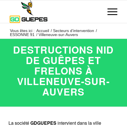
Vous êtes ici :
Accueil
/
Secteurs d’intervention
/
ESSONNE 91
/
Villeneuve-sur-Auvers
DESTRUCTIONS NID
DE GUÊPES ET
FRELONS À
VILLENEUVE-SUR-
AUVERS
La société
GDGUEPES
intervient dans la ville