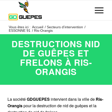
Vous êtes ici :
Accueil
/
Secteurs d’intervention
/
ESSONNE 91
/
Ris-Orangis
DESTRUCTIONS NID
DE GUÊPES ET
FRELONS À RIS-
ORANGIS
La société
GDGUEPES
intervient dans la ville de
Ris-
Orangis
pour la destruction de nid de guêpes et la