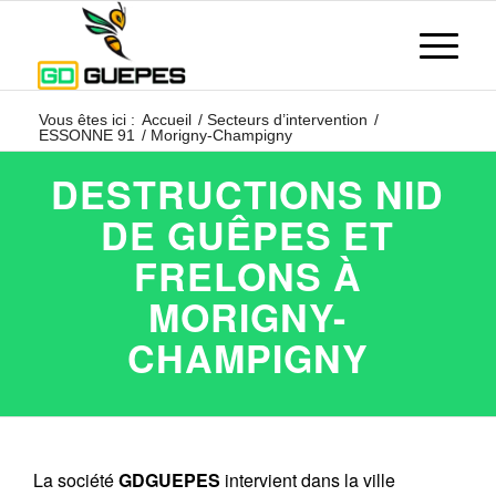
Vous êtes ici :
Accueil
/
Secteurs d’intervention
/
ESSONNE 91
/
Morigny-Champigny
DESTRUCTIONS NID
DE GUÊPES ET
FRELONS À
MORIGNY-
CHAMPIGNY
La société
GDGUEPES
intervient dans la ville