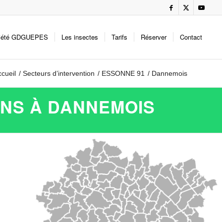
iété GDGUEPES
Les insectes
Tarifs
Réserver
Contact
cueil
/
Secteurs d’intervention
/
ESSONNE 91
/
Dannemois
ONS À DANNEMOIS