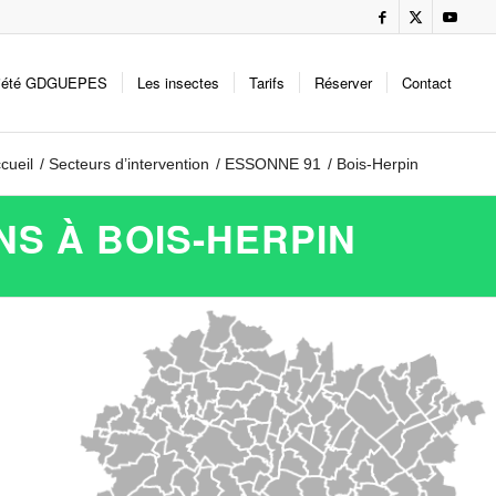
iété GDGUEPES
Les insectes
Tarifs
Réserver
Contact
cueil
/
Secteurs d’intervention
/
ESSONNE 91
/
Bois-Herpin
NS À BOIS-HERPIN