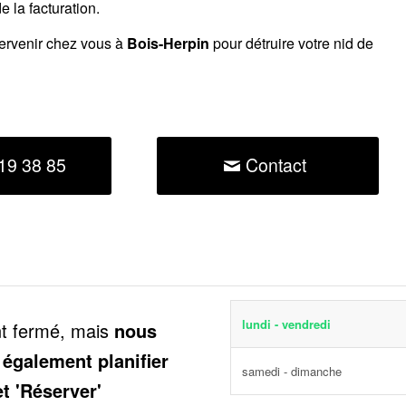
 la facturation.
tervenir chez vous à
Bois-Herpin
pour détruire votre nid de
19 38 85
Contact
lundi - vendredi
nt fermé, mais
nous
 également planifier
samedi - dimanche
et 'Réserver'