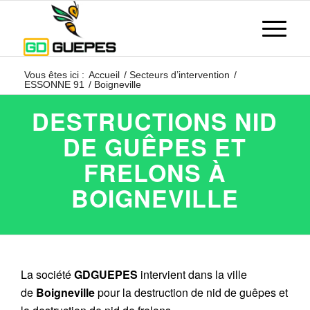
Vous êtes ici :
Accueil
/
Secteurs d’intervention
/
ESSONNE 91
/
Boigneville
DESTRUCTIONS NID
DE GUÊPES ET
FRELONS À
BOIGNEVILLE
La société
GDGUEPES
intervient dans la ville
de
Boigneville
pour la destruction de nid de guêpes et