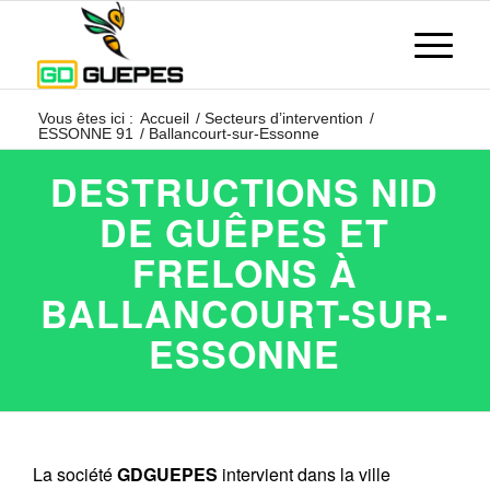
Vous êtes ici :
Accueil
/
Secteurs d’intervention
/
ESSONNE 91
/
Ballancourt-sur-Essonne
DESTRUCTIONS NID
DE GUÊPES ET
FRELONS À
BALLANCOURT-SUR-
ESSONNE
La société
GDGUEPES
intervient dans la ville