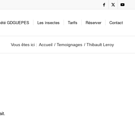
iété GDGUEPES
Les insectes
Tarifs
Réserver
Contact
Vous êtes ici :
Accueil
/
Temoignages
/
Thibault Leroy
it.