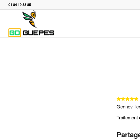
01 84 19 38 85
Gennevillie
Traitement e
Partage