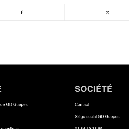
E
SOCIÉTÉ
 de GD Guepes
Contact
Siège social GD Guepes
 questions
01 84 19 38 85