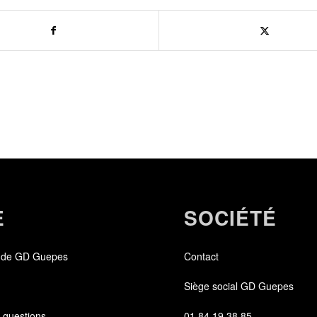
E
SOCIÉTÉ
 de GD Guepes
Contact
Siège social GD Guepes
 questions
01 84 19 38 85