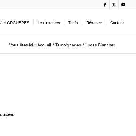
iété GDGUEPES
Les insectes
Tarifs
Réserver
Contact
Vous êtes ici :
Accueil
/
Temoignages
/
Lucas Blanchet
équipée.