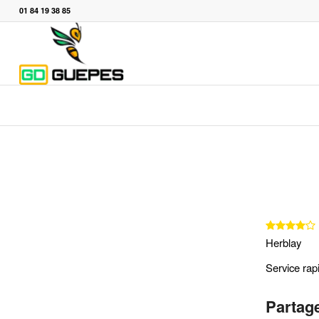
01 84 19 38 85
Herblay
Service rap
Partage