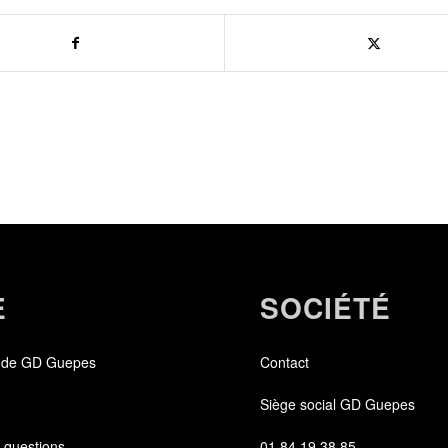
E
SOCIÉTÉ
 de GD Guepes
Contact
Siège social GD Guepes
 questions
01 84 19 38 85