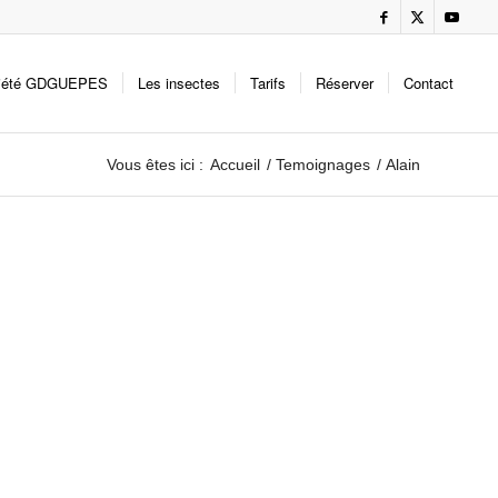
iété GDGUEPES
Les insectes
Tarifs
Réserver
Contact
Vous êtes ici :
Accueil
/
Temoignages
/
Alain