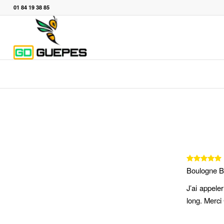
01 84 19 38 85
Boulogne Bi
J’ai appeler
long. Merc