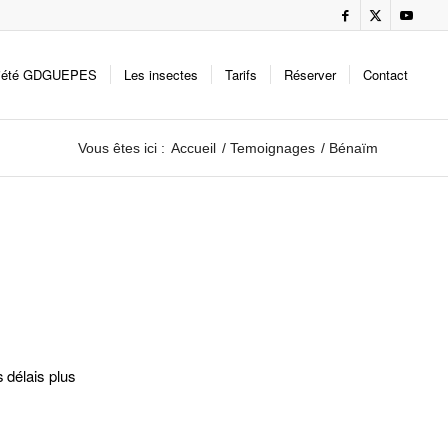
iété GDGUEPES
Les insectes
Tarifs
Réserver
Contact
Vous êtes ici :
Accueil
/
Temoignages
/
Bénaïm
s délais plus